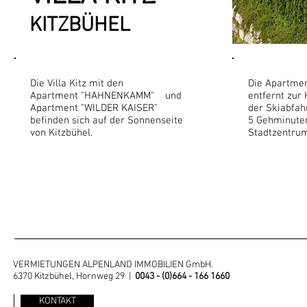
KITZBÜHEL
Die Villa Kitz mit den
Die Apartmen
Apartment "HAHNENKAMM" und
entfernt zur
Apartment "WILDER KAISER"
der Skiabfah
befinden sich auf der Sonnenseite
5 Gehminuten
von Kitzbühel.
Stadtzentrum
VERMIETUNGEN ALPENLAND IMMOBILIEN GmbH.
6370 Kitzbühel, Hornweg 29 |
0043 - (0)664 - 166 1660
KONTAKT